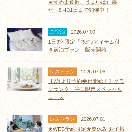
目覚めよ食欲、うまいは正義
だ！8月31日まで開催中！
ご宿泊
2026.07.09
1日3室限定「ReFaアイテム付
き宿泊プラン」販売開始
レストラン
2026.07.06
【7/1より予約受付開始！】グラ
ンサンク 平日限定スペシャル
コース
レストラン
2026.07.01
★WEB予約限定★夏休み お子様