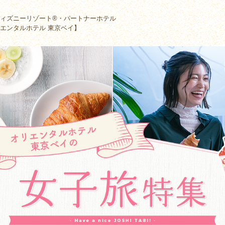
ィズニーリゾート®・パートナーホテル
エンタルホテル 東京ベイ】