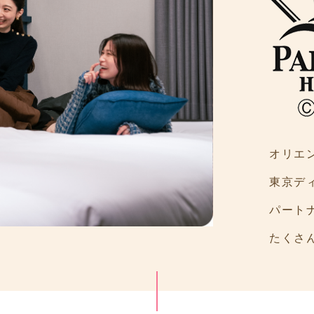
オリエ
東京デ
パート
たくさ