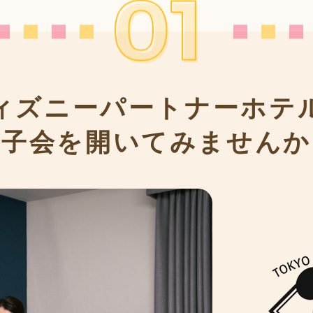
ィズニーパートナーホテ
女子会を開いてみませんか