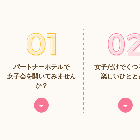
パートナーホテルで
女子だけでくつ
女子会を開いてみません
楽しいひとと
か？