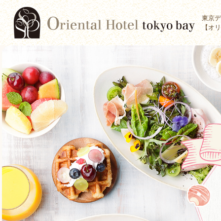
東京デ
【オリ