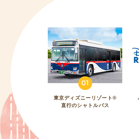
01
東京ディズニー
リゾート®
直行のシャトルバス