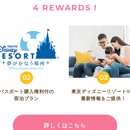
4 REWARDS !
02
03
パスポート購入権利付の
東京ディズニー
リゾート
宿泊プラン
最新情報をご提供！
詳しくはこちら