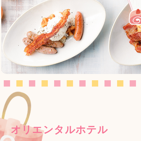
オリエンタルホテル